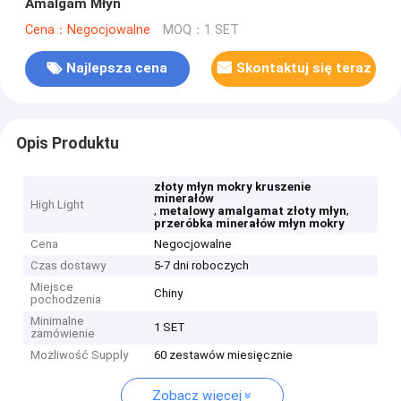
Amalgam Młyn
Cena：Negocjowalne
MOQ：1 SET
Najlepsza cena
Skontaktuj się teraz
Opis Produktu
złoty młyn mokry kruszenie
minerałów
High Light
,
,
metalowy amalgamat złoty młyn
przeróbka minerałów młyn mokry
Cena
Negocjowalne
Czas dostawy
5-7 dni roboczych
Miejsce
Chiny
pochodzenia
Minimalne
1 SET
zamówienie
Możliwość Supply
60 zestawów miesięcznie
Zobacz więcej